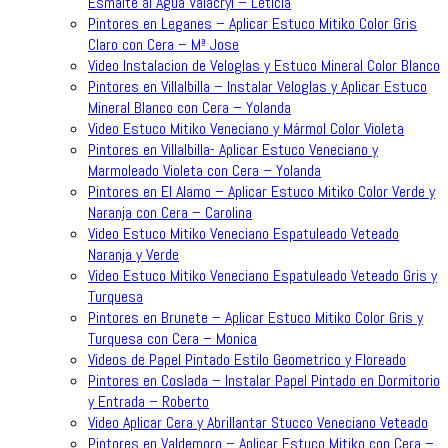
Esmalte al Agua Valacryl – Leticia
Pintores en Leganes – Aplicar Estuco Mitiko Color Gris
Claro con Cera – Mª Jose
Video Instalacion de Veloglas y Estuco Mineral Color Blanco
Pintores en Villalbilla – Instalar Veloglas y Aplicar Estuco
Mineral Blanco con Cera – Yolanda
Video Estuco Mitiko Veneciano y Mármol Color Violeta
Pintores en Villalbilla- Aplicar Estuco Veneciano y
Marmoleado Violeta con Cera – Yolanda
Pintores en El Alamo – Aplicar Estuco Mitiko Color Verde y
Naranja con Cera – Carolina
Video Estuco Mitiko Veneciano Espatuleado Veteado
Naranja y Verde
Video Estuco Mitiko Veneciano Espatuleado Veteado Gris y
Turquesa
Pintores en Brunete – Aplicar Estuco Mitiko Color Gris y
Turquesa con Cera – Monica
Videos de Papel Pintado Estilo Geometrico y Floreado
Pintores en Coslada – Instalar Papel Pintado en Dormitorio
y Entrada – Roberto
Video Aplicar Cera y Abrillantar Stucco Veneciano Veteado
Pintores en Valdemoro – Aplicar Estuco Mitiko con Cera –