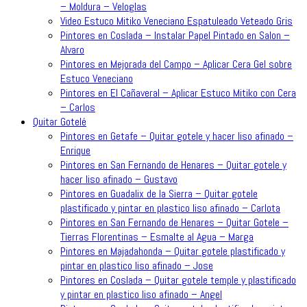
– Moldura – Veloglas
Video Estuco Mitiko Veneciano Espatuleado Veteado Gris
Pintores en Coslada – Instalar Papel Pintado en Salon –
Alvaro
Pintores en Mejorada del Campo – Aplicar Cera Gel sobre
Estuco Veneciano
Pintores en El Cañaveral – Aplicar Estuco Mitiko con Cera
– Carlos
Quitar Gotelé
Pintores en Getafe – Quitar gotele y hacer liso afinado –
Enrique
Pintores en San Fernando de Henares – Quitar gotele y
hacer liso afinado – Gustavo
Pintores en Guadalix de la Sierra – Quitar gotele
plastificado y pintar en plastico liso afinado – Carlota
Pintores en San Fernando de Henares – Quitar Gotele –
Tierras Florentinas – Esmalte al Agua – Marga
Pintores en Majadahonda – Quitar gotele plastificado y
pintar en plastico liso afinado – Jose
Pintores en Coslada – Quitar gotele temple y plastificado
y pintar en plastico liso afinado – Angel