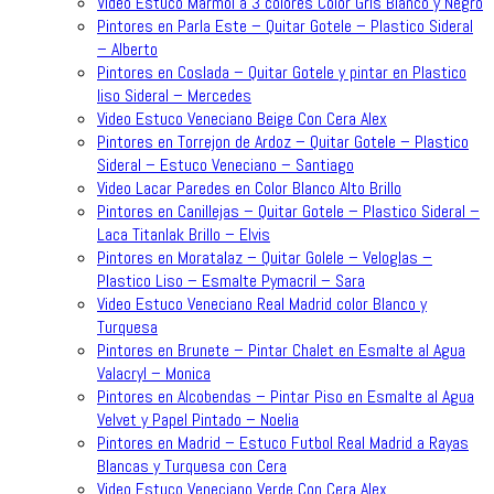
Video Estuco Marmol a 3 colores Color Gris Blanco y Negro
Pintores en Parla Este – Quitar Gotele – Plastico Sideral
– Alberto
Pintores en Coslada – Quitar Gotele y pintar en Plastico
liso Sideral – Mercedes
Video Estuco Veneciano Beige Con Cera Alex
Pintores en Torrejon de Ardoz – Quitar Gotele – Plastico
Sideral – Estuco Veneciano – Santiago
Video Lacar Paredes en Color Blanco Alto Brillo
Pintores en Canillejas – Quitar Gotele – Plastico Sideral –
Laca Titanlak Brillo – Elvis
Pintores en Moratalaz – Quitar Golele – Veloglas –
Plastico Liso – Esmalte Pymacril – Sara
Video Estuco Veneciano Real Madrid color Blanco y
Turquesa
Pintores en Brunete – Pintar Chalet en Esmalte al Agua
Valacryl – Monica
Pintores en Alcobendas – Pintar Piso en Esmalte al Agua
Velvet y Papel Pintado – Noelia
Pintores en Madrid – Estuco Futbol Real Madrid a Rayas
Blancas y Turquesa con Cera
Video Estuco Veneciano Verde Con Cera Alex