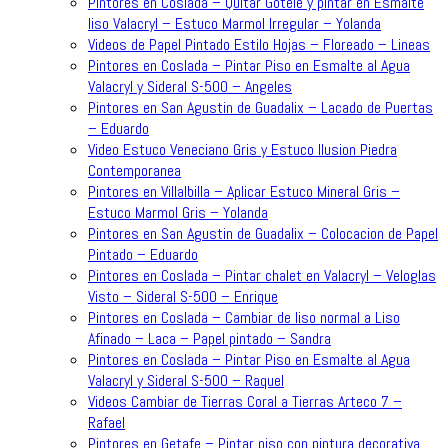
Pintores en Coslada – Quitar Gotele y pintar en Esmalte
liso Valacryl – Estuco Marmol Irregular – Yolanda
Videos de Papel Pintado Estilo Hojas – Floreado – Lineas
Pintores en Coslada – Pintar Piso en Esmalte al Agua
Valacryl y Sideral S-500 – Angeles
Pintores en San Agustin de Guadalix – Lacado de Puertas
– Eduardo
Video Estuco Veneciano Gris y Estuco Ilusion Piedra
Contemporanea
Pintores en Villalbilla – Aplicar Estuco Mineral Gris –
Estuco Marmol Gris – Yolanda
Pintores en San Agustin de Guadalix – Colocacion de Papel
Pintado – Eduardo
Pintores en Coslada – Pintar chalet en Valacryl – Veloglas
Visto – Sideral S-500 – Enrique
Pintores en Coslada – Cambiar de liso normal a Liso
Afinado – Laca – Papel pintado – Sandra
Pintores en Coslada – Pintar Piso en Esmalte al Agua
Valacryl y Sideral S-500 – Raquel
Videos Cambiar de Tierras Coral a Tierras Arteco 7 –
Rafael
Pintores en Getafe – Pintar piso con pintura decorativa