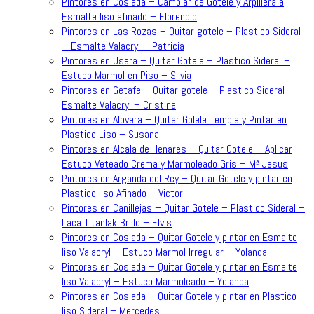
Pintores en Coslada – Cambiar de Gotele y Arpillera a
Esmalte liso afinado – Florencio
Pintores en Las Rozas – Quitar gotele – Plastico Sideral
– Esmalte Valacryl – Patricia
Pintores en Usera – Quitar Gotele – Plastico Sideral –
Estuco Marmol en Piso – Silvia
Pintores en Getafe – Quitar gotele – Plastico Sideral –
Esmalte Valacryl – Cristina
Pintores en Alovera – Quitar Golele Temple y Pintar en
Plastico Liso – Susana
Pintores en Alcala de Henares – Quitar Gotele – Aplicar
Estuco Veteado Crema y Marmoleado Gris – Mª Jesus
Pintores en Arganda del Rey – Quitar Gotele y pintar en
Plastico liso Afinado – Victor
Pintores en Canillejas – Quitar Gotele – Plastico Sideral –
Laca Titanlak Brillo – Elvis
Pintores en Coslada – Quitar Gotele y pintar en Esmalte
liso Valacryl – Estuco Marmol Irregular – Yolanda
Pintores en Coslada – Quitar Gotele y pintar en Esmalte
liso Valacryl – Estuco Marmoleado – Yolanda
Pintores en Coslada – Quitar Gotele y pintar en Plastico
liso Sideral – Mercedes