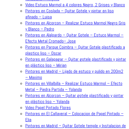
Video Estuco Marmol a 4 colores Negro, 2 Grises y Blanco
Pintores en Coslada – Quitar Gotele y pintar en liso
afinado – Luisa
Pintores en Alcorcon – Realizar Estuco Marmol Negro Gris
y Blanco – Pedro
Pintores en Alalpardo – Quitar Gotele – Estuco Marmol –
Efecto Metal Cromado– Jose
Pintores en Parque Coimbra – Quitar Gotele plastificado a
plastico liso – Oscar
Pintores en Galapagar – Quitar gotele plastificado y pintar
en plástico liso – Mirian
Pintores en Madrid – Lijado de estuco y pulido en 200m2
– Maximo
Pintores en Villalbilla – Realizar Estuco Marmol – Efecto
Metal – Piedra Partida – Yolanda
Pintores en Alcorcon – Quitar gotele plastificado y pintar
en plástico liso – Yolanda
Video Papel Pintado Flores
Pintores en El Cañaveral – Colocacion de Papel Pintado –
Elia
Pintores en Madrid – Quitar Gotele temple y Instalacion de