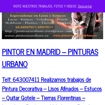
VISITE NUESTROS TRABAJOS, FOTOS Y VIDEOS.
Descartar
PINTOR EN MADRID – PINTURAS
URBANO
Telf: 643007411 Realizamos trabajos de
Pintura Decorativa – Lisos Afinados – Estucos
– Quitar Gotele – Tierras Florentinas –