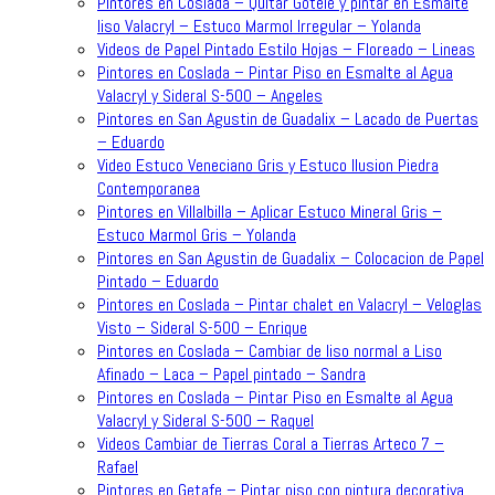
Pintores en Coslada – Quitar Gotele y pintar en Esmalte
liso Valacryl – Estuco Marmol Irregular – Yolanda
Videos de Papel Pintado Estilo Hojas – Floreado – Lineas
Pintores en Coslada – Pintar Piso en Esmalte al Agua
Valacryl y Sideral S-500 – Angeles
Pintores en San Agustin de Guadalix – Lacado de Puertas
– Eduardo
Video Estuco Veneciano Gris y Estuco Ilusion Piedra
Contemporanea
Pintores en Villalbilla – Aplicar Estuco Mineral Gris –
Estuco Marmol Gris – Yolanda
Pintores en San Agustin de Guadalix – Colocacion de Papel
Pintado – Eduardo
Pintores en Coslada – Pintar chalet en Valacryl – Veloglas
Visto – Sideral S-500 – Enrique
Pintores en Coslada – Cambiar de liso normal a Liso
Afinado – Laca – Papel pintado – Sandra
Pintores en Coslada – Pintar Piso en Esmalte al Agua
Valacryl y Sideral S-500 – Raquel
Videos Cambiar de Tierras Coral a Tierras Arteco 7 –
Rafael
Pintores en Getafe – Pintar piso con pintura decorativa