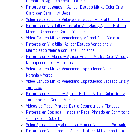
Esmalte al Agua Valacryl – Leticia
Pintores en Leganes – Aplicar Estuco Mitiko Color Gris
Claro con Cera – Mª Jose
Video Instalacion de Veloglas y Estuco Mineral Color Blanco
Pintores en Villalbilla – Instalar Veloglas y Aplicar Estuco
Mineral Blanco con Cera – Yolanda
Video Estuco Mitiko Veneciano y Mármol Color Violeta
Pintores en Villalbilla- Aplicar Estuco Veneciano y
Marmoleado Violeta con Cera – Yolanda
Pintores en El Alamo – Aplicar Estuco Mitiko Color Verde y
Naranja con Cera – Carolina
Video Estuco Mitiko Veneciano Espatuleado Veteado
Naranja y Verde
Video Estuco Mitiko Veneciano Espatuleado Veteado Gris y
Turquesa
Pintores en Brunete – Aplicar Estuco Mitiko Color Gris y
Turquesa con Cera – Monica
Videos de Papel Pintado Estilo Geometrico y Floreado
Pintores en Coslada – Instalar Papel Pintado en Dormitorio
y Entrada – Roberto
Video Aplicar Cera y Abrillantar Stucco Veneciano Veteado
Pintores en Valdemoro – Aplicar Estuco Mitiko con Cera –