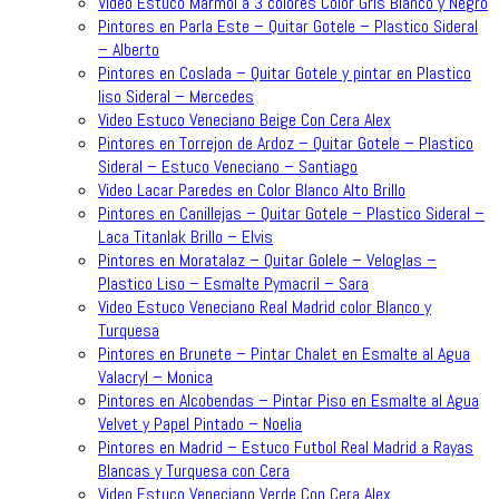
Video Estuco Marmol a 3 colores Color Gris Blanco y Negro
Pintores en Parla Este – Quitar Gotele – Plastico Sideral
– Alberto
Pintores en Coslada – Quitar Gotele y pintar en Plastico
liso Sideral – Mercedes
Video Estuco Veneciano Beige Con Cera Alex
Pintores en Torrejon de Ardoz – Quitar Gotele – Plastico
Sideral – Estuco Veneciano – Santiago
Video Lacar Paredes en Color Blanco Alto Brillo
Pintores en Canillejas – Quitar Gotele – Plastico Sideral –
Laca Titanlak Brillo – Elvis
Pintores en Moratalaz – Quitar Golele – Veloglas –
Plastico Liso – Esmalte Pymacril – Sara
Video Estuco Veneciano Real Madrid color Blanco y
Turquesa
Pintores en Brunete – Pintar Chalet en Esmalte al Agua
Valacryl – Monica
Pintores en Alcobendas – Pintar Piso en Esmalte al Agua
Velvet y Papel Pintado – Noelia
Pintores en Madrid – Estuco Futbol Real Madrid a Rayas
Blancas y Turquesa con Cera
Video Estuco Veneciano Verde Con Cera Alex