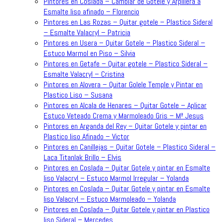
Pintores en Coslada – Cambiar de Gotele y Arpillera a
Esmalte liso afinado – Florencio
Pintores en Las Rozas – Quitar gotele – Plastico Sideral
– Esmalte Valacryl – Patricia
Pintores en Usera – Quitar Gotele – Plastico Sideral –
Estuco Marmol en Piso – Silvia
Pintores en Getafe – Quitar gotele – Plastico Sideral –
Esmalte Valacryl – Cristina
Pintores en Alovera – Quitar Golele Temple y Pintar en
Plastico Liso – Susana
Pintores en Alcala de Henares – Quitar Gotele – Aplicar
Estuco Veteado Crema y Marmoleado Gris – Mª Jesus
Pintores en Arganda del Rey – Quitar Gotele y pintar en
Plastico liso Afinado – Victor
Pintores en Canillejas – Quitar Gotele – Plastico Sideral –
Laca Titanlak Brillo – Elvis
Pintores en Coslada – Quitar Gotele y pintar en Esmalte
liso Valacryl – Estuco Marmol Irregular – Yolanda
Pintores en Coslada – Quitar Gotele y pintar en Esmalte
liso Valacryl – Estuco Marmoleado – Yolanda
Pintores en Coslada – Quitar Gotele y pintar en Plastico
liso Sideral – Mercedes