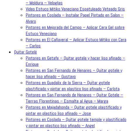
– Moldura – Veloglas
Video Estuco Mitiko Veneciano Espatuleado Veteado Gris
Pintores en Coslada – Instalar Papel Pintado en Salon –
Alvaro
Pintores en Mejorada del Campo – Aplicar Cera Gel sobre
Estuco Veneciano
Pintores en El Cañaveral – Aplicar Estuco Mitiko con Cera
– Carlos
Quitar Gotelé
Pintores en Getafe – Quitar gotele y hacer liso afinado –
Enrique
Pintores en San Fernando de Henares – Quitar gotele y
hacer liso afinado – Gustavo
Pintores en Guadalix de la Sierra – Quitar gotele
plastificado y pintar en plastico liso afinado – Carlota
Pintores en San Fernando de Henares – Quitar Gotele –
Tierras Florentinas – Esmalte al Agua – Marga
Pintores en Majadahonda – Quitar gotele plastificado y
pintar en plastico liso afinado – Jose
Pintores en Coslada – Quitar gotele temple y plastificado
y pintar en plastico liso afinado – Angel