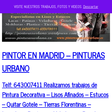
VISITE NUESTROS TRABAJOS, FOTOS Y VIDEOS.
Descartar
PINTOR EN MADRID – PINTURAS
URBANO
Telf: 643007411 Realizamos trabajos de
Pintura Decorativa – Lisos Afinados – Estucos
– Quitar Gotele – Tierras Florentinas –