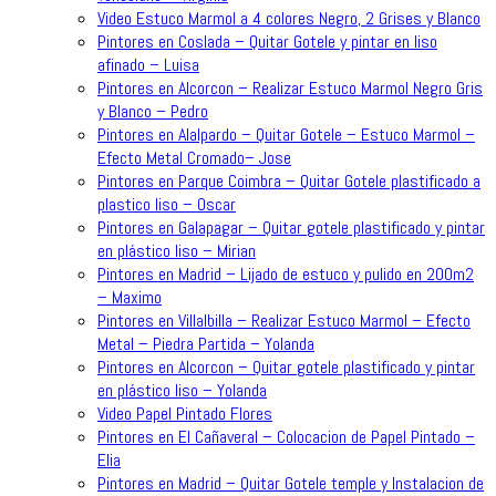
Video Estuco Marmol a 4 colores Negro, 2 Grises y Blanco
Pintores en Coslada – Quitar Gotele y pintar en liso
afinado – Luisa
Pintores en Alcorcon – Realizar Estuco Marmol Negro Gris
y Blanco – Pedro
Pintores en Alalpardo – Quitar Gotele – Estuco Marmol –
Efecto Metal Cromado– Jose
Pintores en Parque Coimbra – Quitar Gotele plastificado a
plastico liso – Oscar
Pintores en Galapagar – Quitar gotele plastificado y pintar
en plástico liso – Mirian
Pintores en Madrid – Lijado de estuco y pulido en 200m2
– Maximo
Pintores en Villalbilla – Realizar Estuco Marmol – Efecto
Metal – Piedra Partida – Yolanda
Pintores en Alcorcon – Quitar gotele plastificado y pintar
en plástico liso – Yolanda
Video Papel Pintado Flores
Pintores en El Cañaveral – Colocacion de Papel Pintado –
Elia
Pintores en Madrid – Quitar Gotele temple y Instalacion de